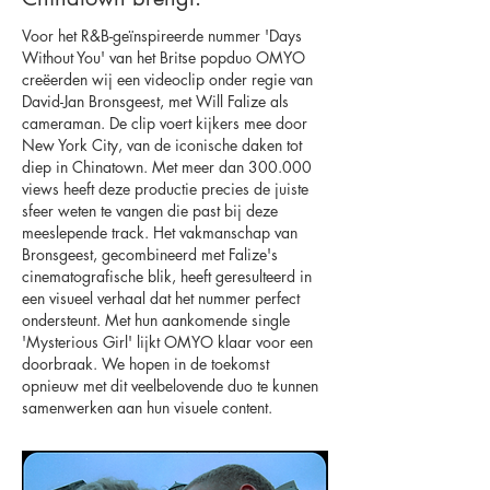
Voor het R&B-geïnspireerde nummer 'Days
Without You' van het Britse popduo OMYO
creëerden wij een videoclip onder regie van
David-Jan Bronsgeest, met Will Falize als
cameraman. De clip voert kijkers mee door
New York City, van de iconische daken tot
diep in Chinatown. Met meer dan 300.000
views heeft deze productie precies de juiste
sfeer weten te vangen die past bij deze
meeslepende track. Het vakmanschap van
Bronsgeest, gecombineerd met Falize's
cinematografische blik, heeft geresulteerd in
een visueel verhaal dat het nummer perfect
ondersteunt. Met hun aankomende single
'Mysterious Girl' lijkt OMYO klaar voor een
doorbraak. We hopen in de toekomst
opnieuw met dit veelbelovende duo te kunnen
samenwerken aan hun visuele content.