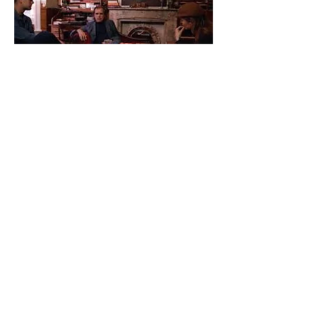
Productie: Cinetree Regie: Hanna
Verboom
Concept: Hanna Verboom & Anne
Lammers
Camera & geluid: Will Falize
Camera assistent: Freija Roos
Edit: Erik Verhulst
Edit assistent: Maja Silver & Nathalie de
Jong Kleurcorrectie: Paul de Heer
Muziek: Joep Beving
Audio nabewerking: Wouter Verhulst